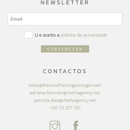
NEWSLETTER
Li e aceito a
política de privacidade
CONTACTOS
hello@theartoftastingportugal.com
adriana.fournier@chefsagency.net
patricia.dias@chefsagency.net
+351 211 327 797