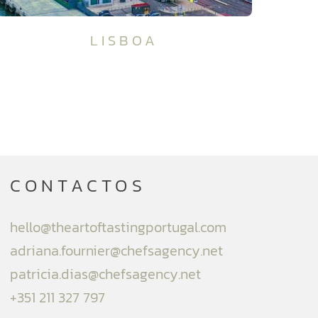
LISBOA
CONTACTOS
hello@theartoftastingportugal.com
adriana.fournier@chefsagency.net
patricia.dias@chefsagency.net
+351 211 327 797