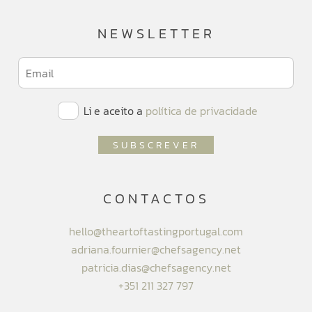
NEWSLETTER
Li e aceito a
política de privacidade
CONTACTOS
hello@theartoftastingportugal.com
adriana.fournier@chefsagency.net
patricia.dias@chefsagency.net
+351 211 327 797