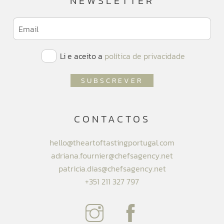
NEWSLETTER
Li e aceito a
política de privacidade
CONTACTOS
hello@theartoftastingportugal.com
adriana.fournier@chefsagency.net
patricia.dias@chefsagency.net
+351 211 327 797