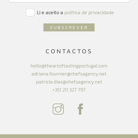
Li e aceito a
política de privacidade
CONTACTOS
hello@theartoftastingportugal.com
adriana.fournier@chefsagency.net
patricia.dias@chefsagency.net
+351 211 327 797