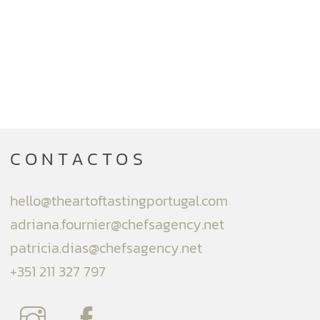
CONTACTOS
hello@theartoftastingportugal.com
adriana.fournier@chefsagency.net
patricia.dias@chefsagency.net
+351 211 327 797